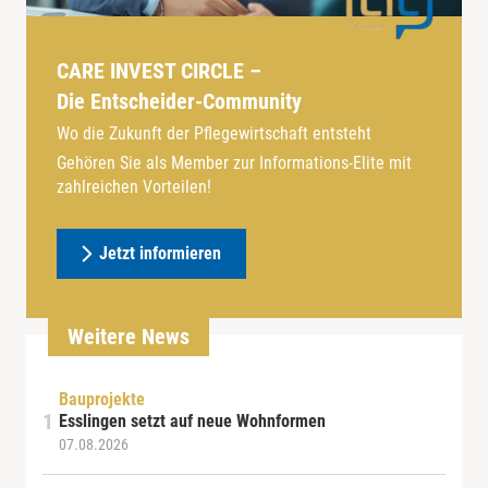
CARE INVEST CIRCLE –
Die Entscheider-Community
Wo die Zukunft der Pflegewirtschaft entsteht
Gehören Sie als Member zur Informations-Elite mit
zahlreichen Vorteilen!
Jetzt informieren
Weitere News
Bauprojekte
Esslingen setzt auf neue Wohnformen
07.08.2026