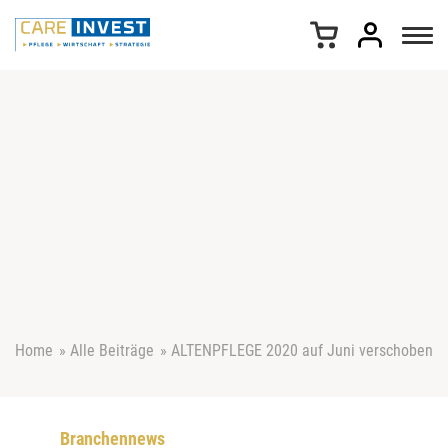
Z
u
m
I
n
h
a
l
t
s
p
r
i
n
g
e
Home
»
Alle Beiträge
»
ALTENPFLEGE 2020 auf Juni verschoben
n
Branchennews