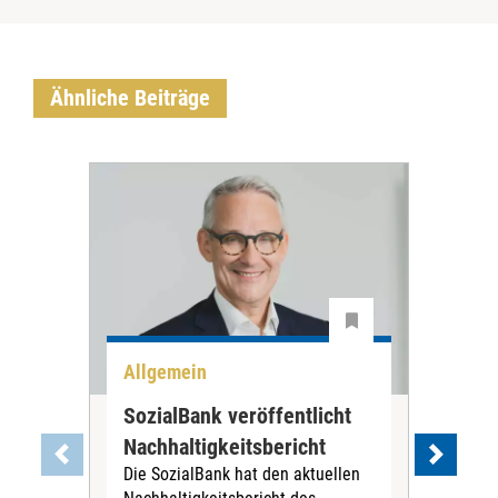
Ähnliche Beiträge
Allgemein
All
SozialBank veröffentlicht
Nür
Nachhaltigkeitsbericht
Trä
Die SozialBank hat den aktuellen
zu