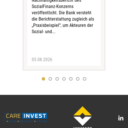
Nachhaltigkeitsbericht des
Die
SozialFinanz-Konzerns
wird
veröffentlicht. Die Bank versteht
der
die Berichterstattung zugleich als
zus
„Praxisbeispiel“, um Akteuren der
der
Sozial- und...
vor 
werd
05.08.2026
29.