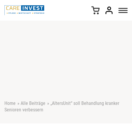
Z
u
m
I
n
h
a
l
t
s
p
r
i
n
g
e
Home
»
Alle Beiträge
»
„AltersUnit“ soll Behandlung kranker
n
Senioren verbessern