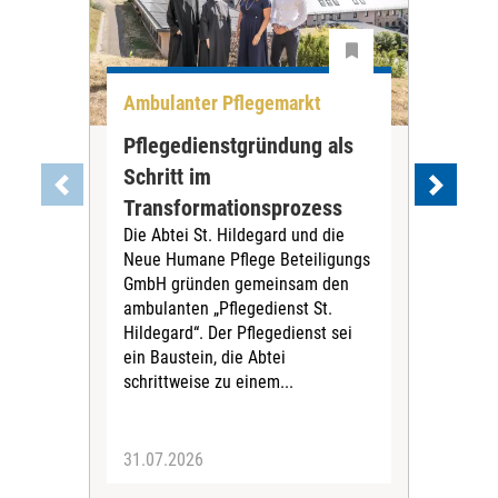
Ambulanter Pflegemarkt
Unt
Pflegedienstgründung als
AWO
Schritt im
Eig
Der 
Transformationsprozess
Krei
Die Abtei St. Hildegard und die
Biel
Neue Humane Pflege Beteiligungs
Amts
GmbH gründen gemeinsam den
Dur
ambulanten „Pflegedienst St.
Eig
Hildegard“. Der Pflegedienst sei
bean
ein Baustein, die Abtei
Verf
schrittweise zu einem...
31.07.2026
30.