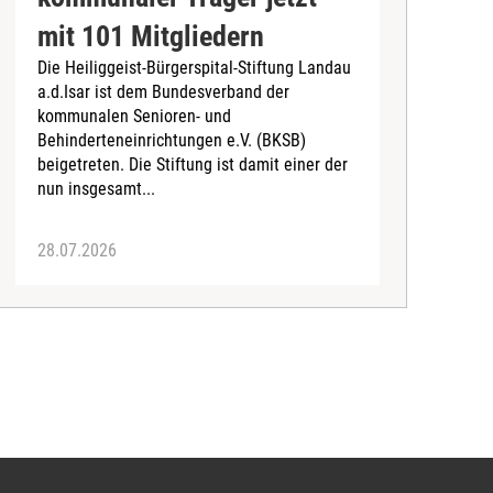
mit 101 Mitgliedern
Die Heiliggeist-Bürgerspital-Stiftung Landau
D
a.d.Isar ist dem Bundesverband der
C
kommunalen Senioren- und
T
Behinderteneinrichtungen e.V. (BKSB)
„
beigetreten. Die Stiftung ist damit einer der
e
nun insgesamt...
28.07.2026
2