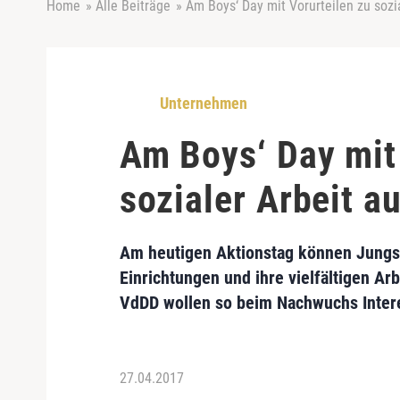
Home
»
Alle Beiträge
»
Am Boys‘ Day mit Vorurteilen zu sozi
Unternehmen
Am Boys‘ Day mit
sozialer Arbeit 
Am heutigen Aktionstag können Jungs 
Einrichtungen und ihre vielfältigen Ar
VdDD wollen so beim Nachwuchs Intere
27.04.2017