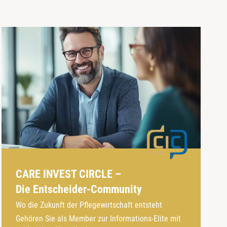
CARE INVEST CIRCLE –
Die Entscheider-Community
Wo die Zukunft der Pflegewirtschaft entsteht
Gehören Sie als Member zur Informations-Elite mit