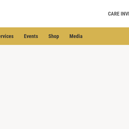
CARE INV
rvices
Events
Shop
Media