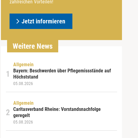
zahlreichen Vorteilen!
Jetzt informieren
Weitere News
Allgemein
Bayern: Beschwerden über Pflegemissstände auf
Höchststand
05.08.2026
Allgemein
Caritasverband Rheine: Vorstandsnachfolge
geregelt
05.08.2026