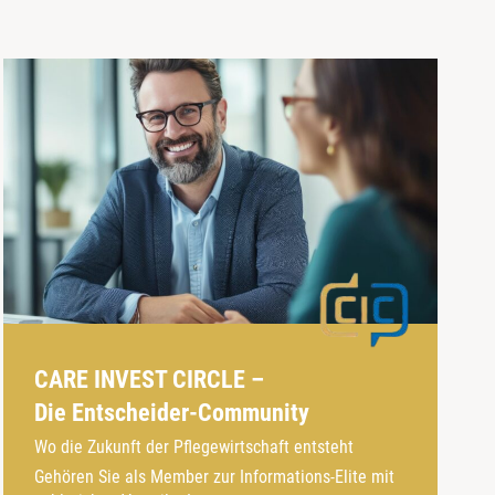
CARE INVEST CIRCLE –
Die Entscheider-Community
Wo die Zukunft der Pflegewirtschaft entsteht
Gehören Sie als Member zur Informations-Elite mit