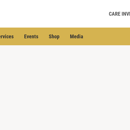
CARE INV
rvices
Events
Shop
Media