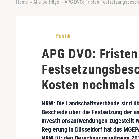
Home
»
Alle Beiträge
»
APG DVO: Fristen Festsetzungsbesch
Politik
APG DVO: Fristen
Festsetzungsbesc
Kosten nochmals
NRW: Die
Landschaftsverbände sind üb
Bescheide
über die Festsetzung der a
Investitionsaufwendungen
zugestellt 
Regierung in Düsseldorf hat das MGE
NRW
für den Berechnungszeitraum 20