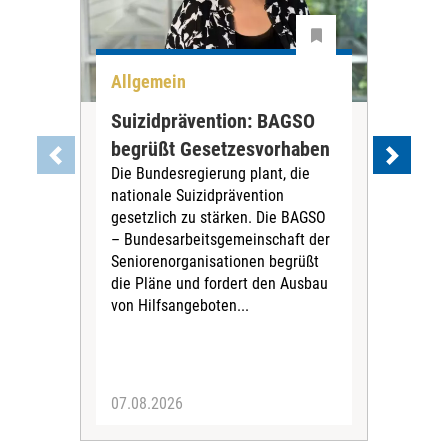
Allgemein
All
Suizidprävention: BAGSO
Deb
begrüßt Gesetzesvorhaben
Dia
Die Bundesregierung plant, die
Ste
nationale Suizidprävention
„Ein
gesetzlich zu stärken. Die BAGSO
zum 
– Bundesarbeitsgemeinschaft der
Fac
Seniorenorganisationen begrüßt
soz
die Pläne und fordert den Ausbau
Wehr
von Hilfsangeboten...
Sabi
der 
07.08.2026
07.