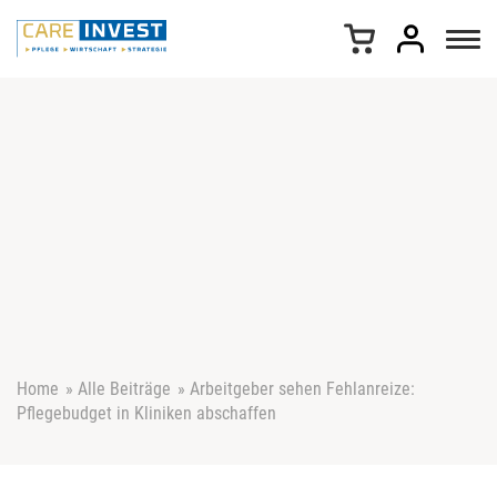
Z
u
m
I
n
h
a
l
t
s
p
r
i
n
g
e
Home
»
Alle Beiträge
»
Arbeitgeber sehen Fehlanreize:
n
Pflegebudget in Kliniken abschaffen