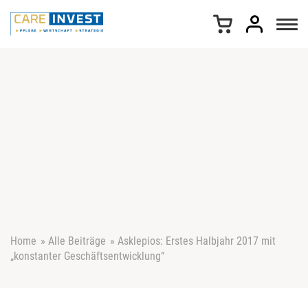
Z
u
m
I
n
h
a
l
t
s
p
r
i
n
g
e
Home
»
Alle Beiträge
»
Asklepios: Erstes Halbjahr 2017 mit
n
„konstanter Geschäftsentwicklung“