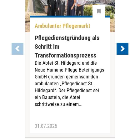
Ambulanter Pflegemarkt
Unt
Pflegedienstgründung als
AWO
Schritt im
Eig
Der 
Transformationsprozess
Krei
Die Abtei St. Hildegard und die
Biel
Neue Humane Pflege Beteiligungs
Amts
GmbH gründen gemeinsam den
Dur
ambulanten „Pflegedienst St.
Eig
Hildegard“. Der Pflegedienst sei
bean
ein Baustein, die Abtei
Verf
schrittweise zu einem...
31.07.2026
30.