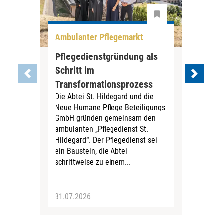
Ambulanter Pflegemarkt
Unt
Pflegedienstgründung als
AWO
Schritt im
Eig
Der 
Transformationsprozess
Krei
Die Abtei St. Hildegard und die
Biel
Neue Humane Pflege Beteiligungs
Amts
GmbH gründen gemeinsam den
Dur
ambulanten „Pflegedienst St.
Eig
Hildegard“. Der Pflegedienst sei
bean
ein Baustein, die Abtei
Verf
schrittweise zu einem...
31.07.2026
30.