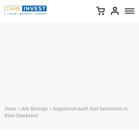
Z
u
m
I
n
h
a
l
t
s
p
r
i
n
g
e
Home
»
Alle Beiträge
»
Augustinum kauft Itzel-Sanatorium in
n
Bonn-Oberkassel