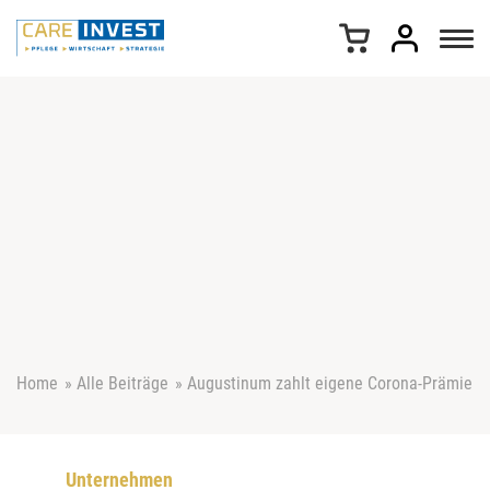
Z
u
m
I
n
h
a
l
t
s
p
r
i
n
g
e
Home
»
Alle Beiträge
»
Augustinum zahlt eigene Corona-Prämie
n
Unternehmen