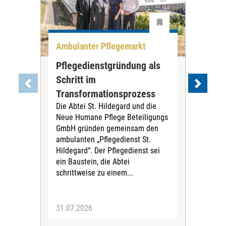
Ambulanter Pflegemarkt
Unt
Pflegedienstgründung als
AWO
Schritt im
Eig
Der 
Transformationsprozess
Krei
Die Abtei St. Hildegard und die
Biel
Neue Humane Pflege Beteiligungs
Amts
GmbH gründen gemeinsam den
Dur
ambulanten „Pflegedienst St.
Eig
Hildegard“. Der Pflegedienst sei
bean
ein Baustein, die Abtei
Verf
schrittweise zu einem...
31.07.2026
30.