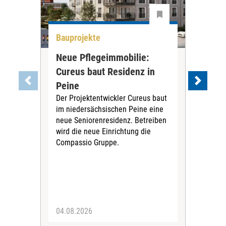
Bauprojekte
All
Neue Pflegeimmobilie:
Stu
Cureus baut Residenz in
wei
Die
Peine
ihre
Der Projektentwickler Cureus baut
Inno
im niedersächsischen Peine eine
dies
neue Seniorenresidenz. Betreiben
wird die neue Einrichtung die
Compassio Gruppe.
04.08.2026
03.