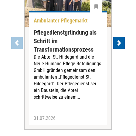
Ambulanter Pflegemarkt
Unt
Pflegedienstgründung als
AWO
Schritt im
Eig
Der 
Transformationsprozess
Krei
Die Abtei St. Hildegard und die
Biel
Neue Humane Pflege Beteiligungs
Amts
GmbH gründen gemeinsam den
Dur
ambulanten „Pflegedienst St.
Eig
Hildegard“. Der Pflegedienst sei
bean
ein Baustein, die Abtei
Verf
schrittweise zu einem...
31.07.2026
30.