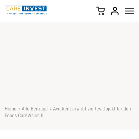
Z
u
m
I
n
h
a
l
t
s
p
r
i
n
g
e
Home
»
Alle Beiträge
»
AviaRent erwirbt viertes Objekt für den
n
Fonds CareVision III