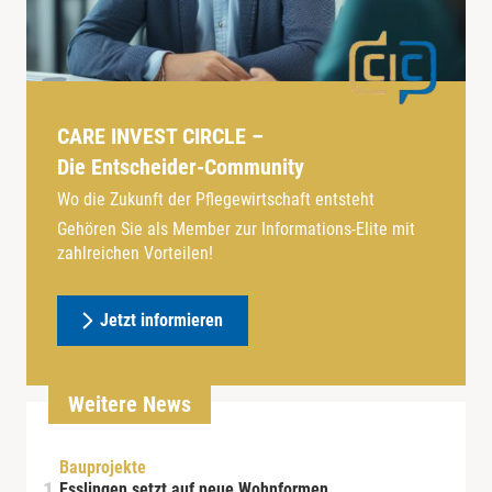
CARE INVEST CIRCLE –
Die Entscheider-Community
Wo die Zukunft der Pflegewirtschaft entsteht
Gehören Sie als Member zur Informations-Elite mit
zahlreichen Vorteilen!
Jetzt informieren
Weitere News
Bauprojekte
Esslingen setzt auf neue Wohnformen