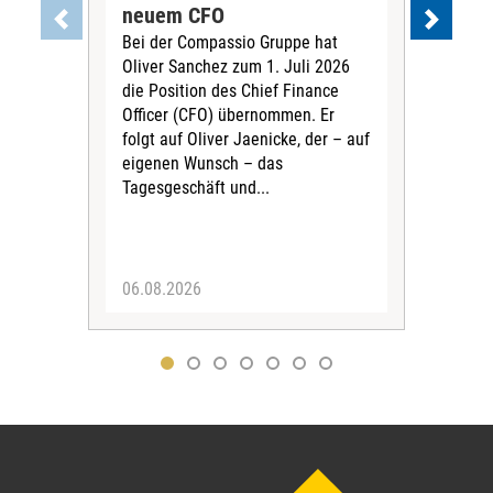
neuem CFO
Vor
Bei der Compassio Gruppe hat
ger
Oliver Sanchez zum 1. Juli 2026
Der 
die Position des Chief Finance
Nac
Officer (CFO) übernommen. Er
202
folgt auf Oliver Jaenicke, der – auf
Vors
eigenen Wunsch – das
Ste
Tagesgeschäft und...
den 
Vors
06.08.2026
05.