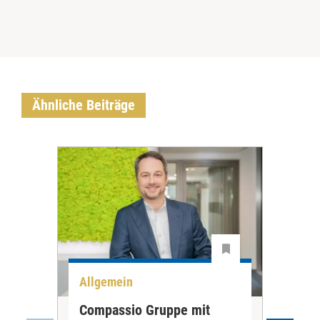
Ähnliche Beiträge
Allgemein
All
Compassio Gruppe mit
Car