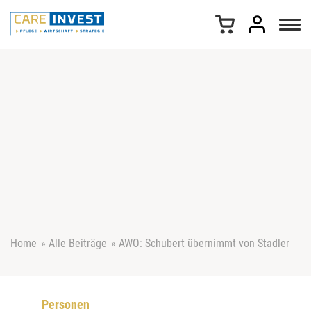
Z
u
m
I
n
h
a
l
t
s
p
r
i
n
g
e
Home
»
Alle Beiträge
»
AWO: Schubert übernimmt von Stadler
n
Personen