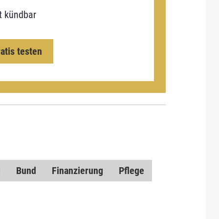
t kündbar
ratis testen
g
Bund
Finanzierung
Pflege