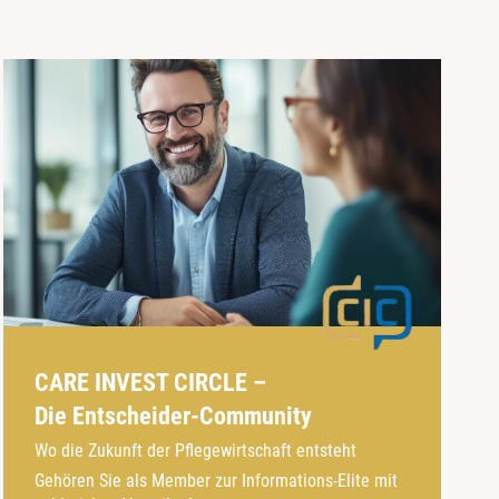
CARE INVEST CIRCLE –
Die Entscheider-Community
Wo die Zukunft der Pflegewirtschaft entsteht
Gehören Sie als Member zur Informations-Elite mit