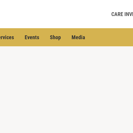
CARE INV
rvices
Events
Shop
Media