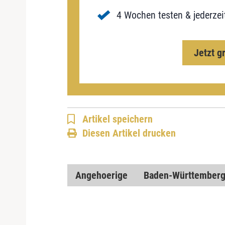
4 Wochen testen & jederzei
Jetzt g
Artikel speichern
Diesen Artikel drucken
Angehoerige
Baden-Württember