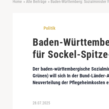
Home
»
Alle Beiträge
»
Baden-Württemberg: Sozialminister f
Politik
Baden-Württember
für Sockel-Spitz
Der baden-württembergische Sozialmi
Grünen) will sich In der Bund-Länder-
Neuverteilung der Pflegeheimkosten e
28.07.2025