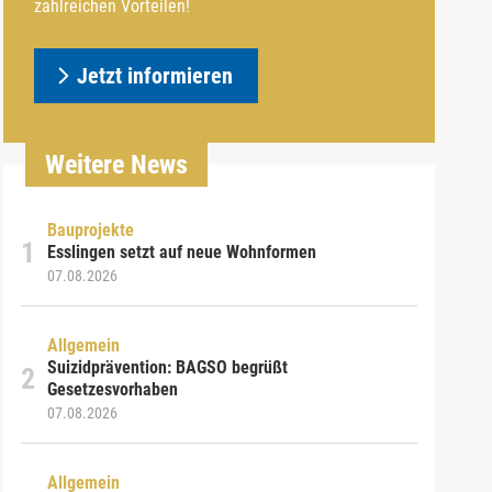
zahlreichen Vorteilen!
Jetzt informieren
Weitere News
Bauprojekte
Esslingen setzt auf neue Wohnformen
07.08.2026
Allgemein
Suizidprävention: BAGSO begrüßt
Gesetzesvorhaben
07.08.2026
Allgemein