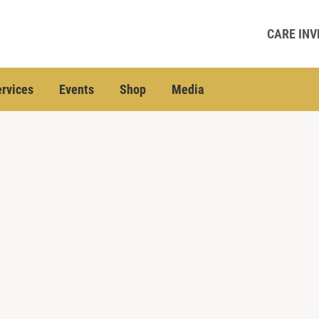
CARE INV
rvices
Events
Shop
Media