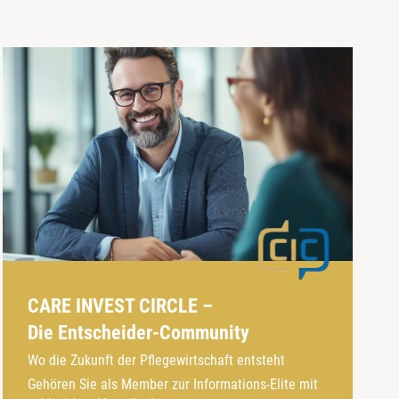
CARE INVEST CIRCLE –
Die Entscheider-Community
Wo die Zukunft der Pflegewirtschaft entsteht
Gehören Sie als Member zur Informations-Elite mit