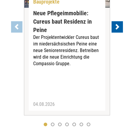
Bauprojekte
All
Neue Pflegeimmobilie:
Stu
Cureus baut Residenz in
wei
Die
Peine
ihre
Der Projektentwickler Cureus baut
Inno
im niedersächsischen Peine eine
dies
neue Seniorenresidenz. Betreiben
wird die neue Einrichtung die
Compassio Gruppe.
04.08.2026
03.