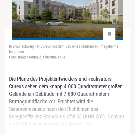
In Braunschweig hat Cureus mit dem Bau eines stationären Pflegeheims
begonnen.
Foto: Imagineering3d, Christina Tölle
Die Pläne des Projektentwicklers und -realisators
Cureus sehen dem knapp 4.000 Quadratmeter großen
Gelände ein Gebäude mit 7.680 Quadratmetern
Bruttogrundfläche vor. Errichtet wird die
Seniorenresidenz nach den Richtlinien des
Energieeffizienz-Standards KfW-55 (KNN WG). Geplant
sind 138 Einzelzimmer, von denen 114...