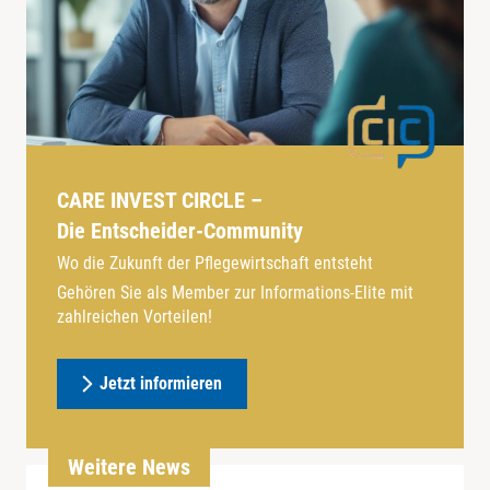
CARE INVEST CIRCLE –
Die Entscheider-Community
Wo die Zukunft der Pflegewirtschaft entsteht
Gehören Sie als Member zur Informations-Elite mit
zahlreichen Vorteilen!
Jetzt informieren
Weitere News