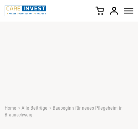
Z
u
m
I
n
h
a
l
t
s
p
r
i
n
g
e
Home
»
Alle Beiträge
»
Baubeginn für neues Pflegeheim in
n
Braunschweig