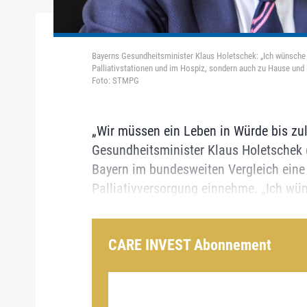
Bayerns Gesundheitsminister Klaus Holetschek: „Ich wünsche mi
Palliativstationen und im Hospiz, sondern auch zu Hause und 
Foto: STMPG
„Wir müssen ein Leben in Würde bis zul
Gesundheitsminister Klaus Holetschek 
Bayern im bundesweiten Vergleich eine V
Palliativversorgung einnehme. „Ich wün
CARE INVEST Abonnement