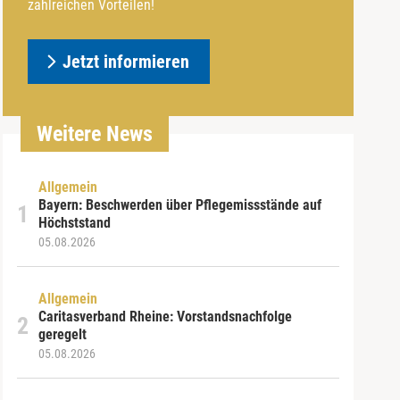
zahlreichen Vorteilen!
Jetzt informieren
Weitere News
Allgemein
Bayern: Beschwerden über Pflegemissstände auf
Höchststand
05.08.2026
Allgemein
Caritasverband Rheine: Vorstandsnachfolge
geregelt
05.08.2026