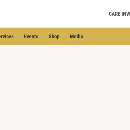
CARE INV
rvices
Events
Shop
Media