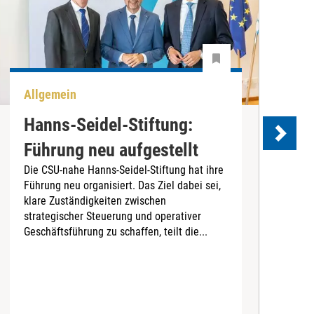
Allgemein
P
Hanns-Seidel-Stiftung:
Führung neu aufgestellt
Die CSU-nahe Hanns-Seidel-Stiftung hat ihre
Führung neu organisiert. Das Ziel dabei sei,
D
klare Zuständigkeiten zwischen
B
strategischer Steuerung und operativer
L
Geschäftsführung zu schaffen, teilt die...
G
r
Z
d