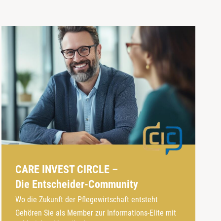
CARE INVEST CIRCLE –
Die Entscheider-Community
Wo die Zukunft der Pflegewirtschaft entsteht
Gehören Sie als Member zur Informations-Elite mit