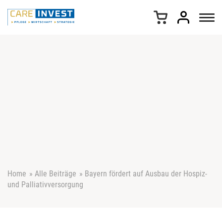
Z
u
m
I
n
h
a
l
t
s
p
r
i
n
g
e
Home
»
Alle Beiträge
»
Bayern fördert auf Ausbau der Hospiz-
n
und Palliativversorgung