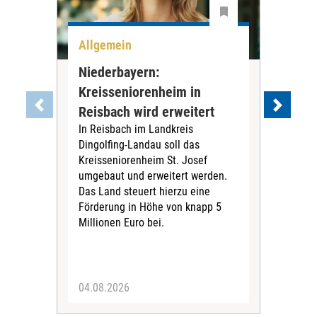
Allgemein
All
Niederbayern:
DAK
Kreisseniorenheim in
Pr
Reisbach wird erweitert
Ko
In Reisbach im Landkreis
Die
Dingolfing-Landau soll das
Gesu
Kreisseniorenheim St. Josef
Jah
umgebaut und erweitert werden.
Alle
Das Land steuert hierzu eine
Kra
Förderung in Höhe von knapp 5
Kass
Millionen Euro bei.
insg
Euro
04.08.2026
31.