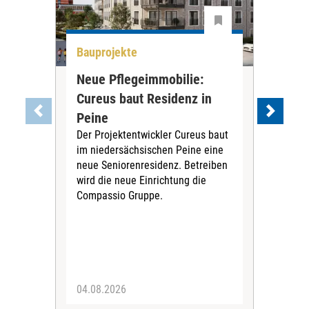
Bauprojekte
All
Neue Pflegeimmobilie:
Stu
Cureus baut Residenz in
wei
Die
Peine
ihre
Der Projektentwickler Cureus baut
Inno
im niedersächsischen Peine eine
dies
neue Seniorenresidenz. Betreiben
wird die neue Einrichtung die
Compassio Gruppe.
04.08.2026
03.