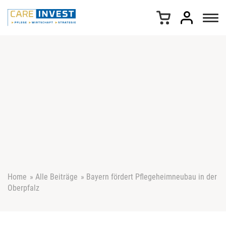
Z
u
m
I
n
h
a
l
t
s
p
r
i
n
g
e
Home
»
Alle Beiträge
»
Bayern fördert Pflegeheimneubau in der
n
Oberpfalz