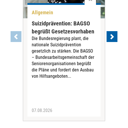
Allgemein
All
Suizidprävention: BAGSO
Deb
begrüßt Gesetzesvorhaben
Dia
Die Bundesregierung plant, die
Ste
nationale Suizidprävention
„Ein
gesetzlich zu stärken. Die BAGSO
zum 
– Bundesarbeitsgemeinschaft der
Fac
Seniorenorganisationen begrüßt
soz
die Pläne und fordert den Ausbau
Wehr
von Hilfsangeboten...
Sabi
der 
07.08.2026
07.