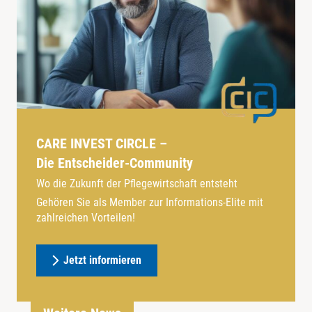
CARE INVEST CIRCLE –
Die Entscheider-Community
Wo die Zukunft der Pflegewirtschaft entsteht
Gehören Sie als Member zur Informations-Elite mit
zahlreichen Vorteilen!
Jetzt informieren