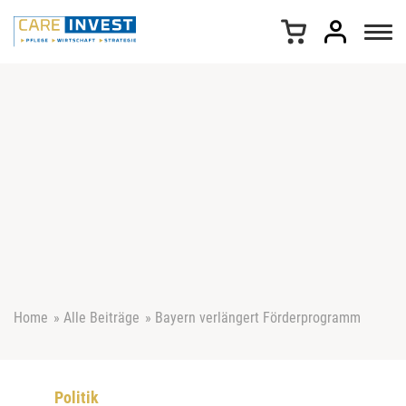
Z
u
m
I
n
h
a
l
t
s
p
r
i
n
g
e
Home
»
Alle Beiträge
»
Bayern verlängert Förderprogramm
n
Politik