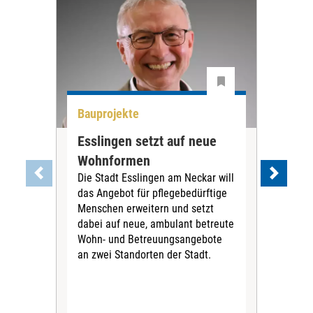
Bauprojekte
Bau
Esslingen setzt auf neue
Neu
Wohnformen
Cur
Die Stadt Esslingen am Neckar will
Pe
das Angebot für pflegebedürftige
Der 
Menschen erweitern und setzt
im 
dabei auf neue, ambulant betreute
neu
Wohn- und Betreuungsangebote
wird
an zwei Standorten der Stadt.
Com