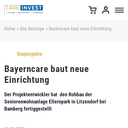
Z
u
m
I
n
Home
»
Alle Beiträge
»
Bayerncare baut neue Einrichtung
h
a
l
t
Bauprojekte
s
p
Bayerncare baut neue
r
Einrichtung
i
n
g
Der Projektentwickler hat den Rohbau der
e
Seniorenwohnanlage Ellernpark in Litzendorf bei
n
Bamberg fertiggestellt