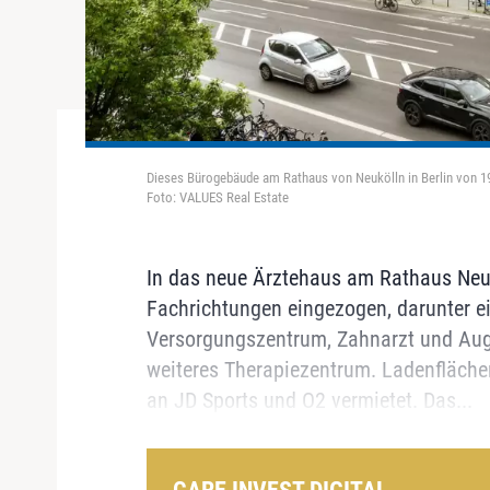
Dieses Bürogebäude am Rathaus von Neukölln in Berlin von 195
Foto: VALUES Real Estate
In das neue Ärztehaus am Rathaus Neuk
Fachrichtungen eingezogen, darunter e
Versorgungszentrum, Zahnarzt und Auge
weiteres Therapiezentrum. Ladenfläche
an JD Sports und O2 vermietet. Das...