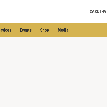
CARE INV
rvices
Events
Shop
Media