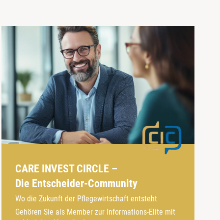
CARE INVEST CIRCLE –
Die Entscheider-Community
Wo die Zukunft der Pflegewirtschaft entsteht
Gehören Sie als Member zur Informations-Elite mit