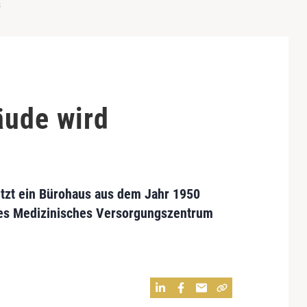
s
äude wird
jetzt ein Bürohaus aus dem Jahr 1950
nes Medizinisches Versorgungszentrum