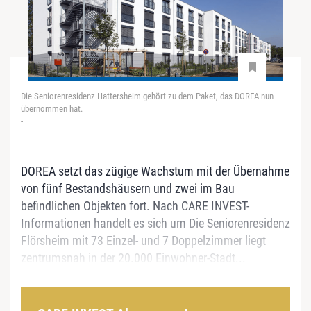
Die Seniorenresidenz Hattersheim gehört zu dem Paket, das DOREA nun
übernommen hat.
-
DOREA setzt das zügige Wachstum mit der Übernahme
von fünf Bestandshäusern und zwei im Bau
befindlichen Objekten fort. Nach CARE INVEST-
Informationen handelt es sich um Die Seniorenresidenz
Flörsheim mit 73 Einzel- und 7 Doppelzimmer liegt
zentrumsnah in der 20.000 Einwohner-Stadt...