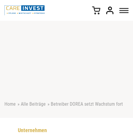
Z
u
m
I
n
h
a
l
t
s
p
r
i
n
g
e
Home
»
Alle Beiträge
»
Betreiber DOREA setzt Wachstum fort
n
Unternehmen