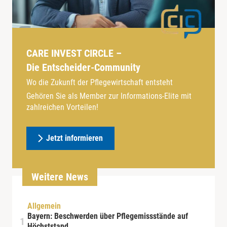
CARE INVEST CIRCLE –
Die Entscheider-Community
Wo die Zukunft der Pflegewirtschaft entsteht
Gehören Sie als Member zur Informations-Elite mit
zahlreichen Vorteilen!
Jetzt informieren
Weitere News
Allgemein
Bayern: Beschwerden über Pflegemissstände auf
Höchststand