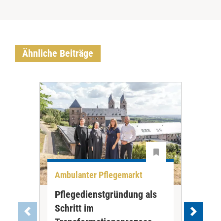
Ähnliche Beiträge
Ambulanter Pflegemarkt
Unt
Pflegedienstgründung als
AWO
Schritt im
Eig
Der 