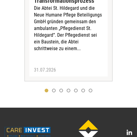
Transformationsprozess
Krei
Die Abtei St. Hildegard und die
Biel
Neue Humane Pflege Beteiligungs
Amts
GmbH gründen gemeinsam den
Dur
ambulanten „Pflegedienst St.
Eig
Hildegard“. Der Pflegedienst sei
bean
ein Baustein, die Abtei
Verf
schrittweise zu einem...
31.07.2026
30.