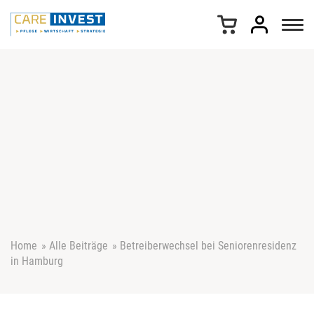
Z
u
m
I
n
h
a
l
t
s
p
r
i
n
g
e
Home
»
Alle Beiträge
»
Betreiberwechsel bei Seniorenresidenz
n
in Hamburg