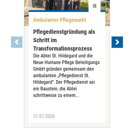
Ambulanter Pflegemarkt
Unt
Pflegedienstgründung als
AWO
Schritt im
Eig
Der 
Transformationsprozess
Krei
Die Abtei St. Hildegard und die
Biel
Neue Humane Pflege Beteiligungs
Amts
GmbH gründen gemeinsam den
Dur
ambulanten „Pflegedienst St.
Eig
Hildegard“. Der Pflegedienst sei
bean
ein Baustein, die Abtei
Verf
schrittweise zu einem...
31.07.2026
30.