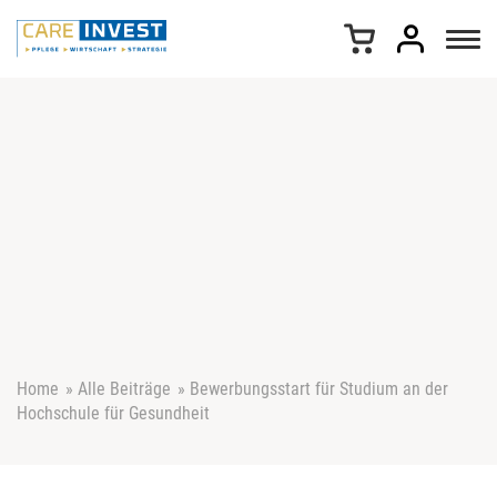
Z
u
m
I
n
h
a
l
t
s
p
r
i
n
g
e
Home
»
Alle Beiträge
»
Bewerbungsstart für Studium an der
n
Hochschule für Gesundheit