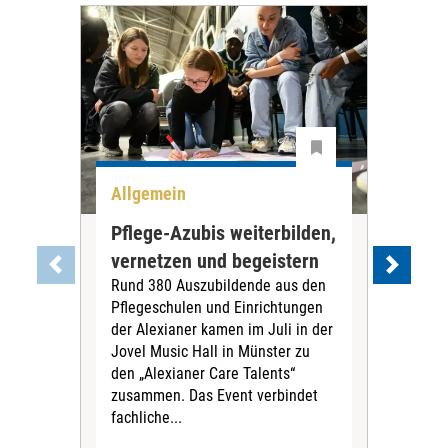
Allgemein
Aus
Pflege-Azubis weiterbilden,
Meh
vernetzen und begeistern
Pfl
Rund 380 Auszubildende aus den
Im 
Pflegeschulen und Einrichtungen
63.
der Alexianer kamen im Juli in der
Ausb
Jovel Music Hall in Münster zu
beg
den „Alexianer Care Talents“
meh
zusammen. Das Event verbindet
Aus
fachliche...
Sta