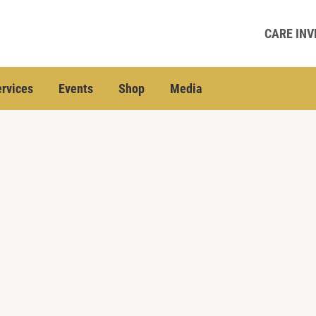
CARE INV
rvices
Events
Shop
Media