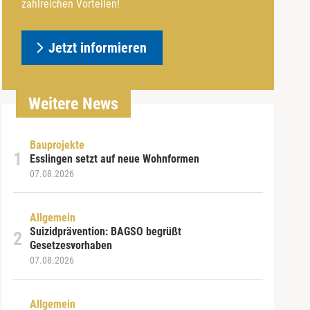
zahlreichen Vorteilen!
Jetzt informieren
Weitere News
Bauprojekte
Esslingen setzt auf neue Wohnformen
07.08.2026
Allgemein
Suizidprävention: BAGSO begrüßt
Gesetzesvorhaben
07.08.2026
Allgemein