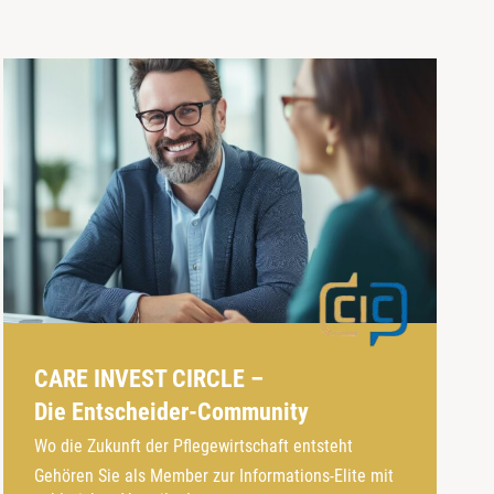
CARE INVEST CIRCLE –
Die Entscheider-Community
Wo die Zukunft der Pflegewirtschaft entsteht
Gehören Sie als Member zur Informations-Elite mit