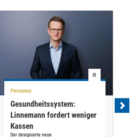
Personen
P
Gesundheitssystem:
K
Linnemann fordert weniger
w
Kassen
Der designierte neue
M