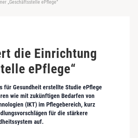
ner „Geschäftsstelle ePflege“
rt die Einrichtung
telle ePflege“
s für Gesundheit
erstellte
Studie ePflege
eren
wie mit
zukünftigen Bedarfen
von
nologien (IKT) im Pflegebereich, kurz
dlungsvorschlägen
für die
stärkere
heitssystem auf.