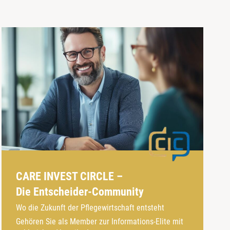
CARE INVEST CIRCLE –
Die Entscheider-Community
Wo die Zukunft der Pflegewirtschaft entsteht
Gehören Sie als Member zur Informations-Elite mit