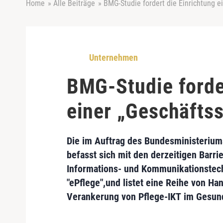
Home
»
Alle Beiträge
»
BMG-Studie fordert die Einrichtung ei
Unternehmen
BMG-Studie forde
einer „Geschäftss
Die im Auftrag des
Bundesministerium
befasst sich mit den derzeitigen
Barri
Informations- und Kommunikationstech
"ePflege",und listet eine Reihe von
Han
Verankerung von Pflege-IKT
im Gesund