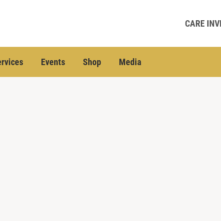
CARE INV
rvices
Events
Shop
Media