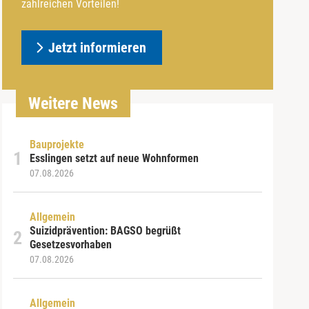
zahlreichen Vorteilen!
Jetzt informieren
Weitere News
Bauprojekte
Esslingen setzt auf neue Wohnformen
07.08.2026
Allgemein
Suizidprävention: BAGSO begrüßt
Gesetzesvorhaben
07.08.2026
Allgemein