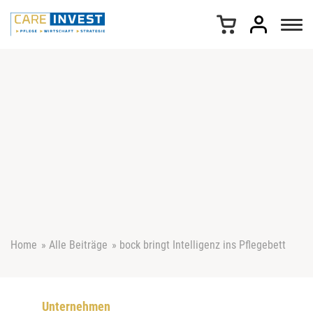
Z
u
m
I
n
h
a
l
t
s
p
r
i
n
g
e
Home
»
Alle Beiträge
»
bock bringt Intelligenz ins Pflegebett
n
Unternehmen