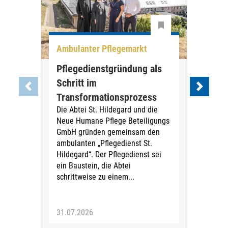
Ambulanter Pflegemarkt
Unt
Pflegedienstgründung als
AWO
Schritt im
Eig
Der 
Transformationsprozess
Krei
Die Abtei St. Hildegard und die
Biel
Neue Humane Pflege Beteiligungs
Amts
GmbH gründen gemeinsam den
Dur
ambulanten „Pflegedienst St.
Eig
Hildegard“. Der Pflegedienst sei
bean
ein Baustein, die Abtei
Verf
schrittweise zu einem...
31.07.2026
30.