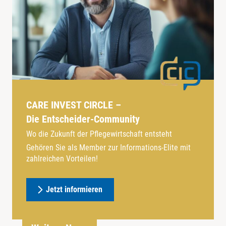
CARE INVEST CIRCLE –
Die Entscheider-Community
Wo die Zukunft der Pflegewirtschaft entsteht
Gehören Sie als Member zur Informations-Elite mit
zahlreichen Vorteilen!
Jetzt informieren