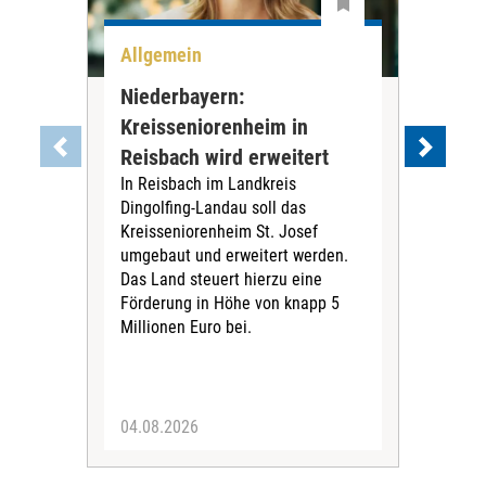
Allgemein
All
Niederbayern:
DAK
Kreisseniorenheim in
Pr
Reisbach wird erweitert
Ko
In Reisbach im Landkreis
Die
Dingolfing-Landau soll das
Gesu
Kreisseniorenheim St. Josef
Jah
umgebaut und erweitert werden.
Alle
Das Land steuert hierzu eine
Kra
Förderung in Höhe von knapp 5
Kass
Millionen Euro bei.
insg
Euro
04.08.2026
31.