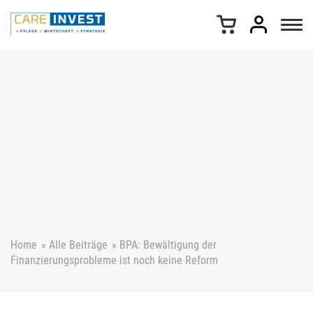
Z
u
m
I
n
h
a
l
t
s
p
r
i
n
g
e
Home
»
Alle Beiträge
»
BPA: Bewältigung der
n
Finanzierungsprobleme ist noch keine Reform