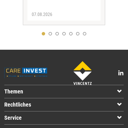
07.08.2026
07.
Themen
Rechtliches
Service