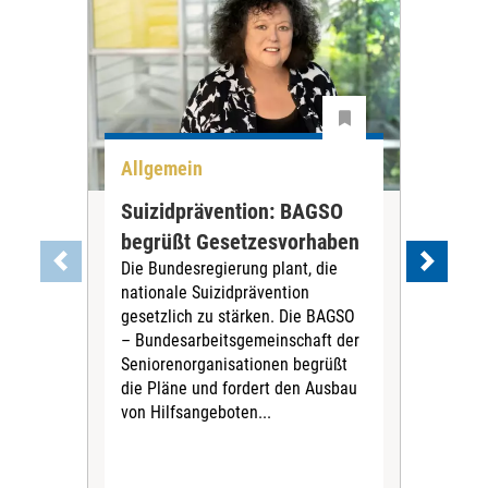
Allgemein
All
Suizidprävention: BAGSO
Deb
begrüßt Gesetzesvorhaben
Dia
Die Bundesregierung plant, die
Ste
nationale Suizidprävention
„Ein
gesetzlich zu stärken. Die BAGSO
zum 
– Bundesarbeitsgemeinschaft der
Fac
Seniorenorganisationen begrüßt
soz
die Pläne und fordert den Ausbau
Wehr
von Hilfsangeboten...
Sabi
der 