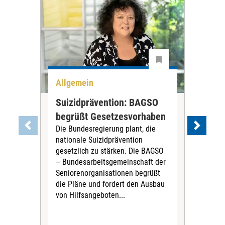
Allgemein
All
Suizidprävention: BAGSO
Deb
begrüßt Gesetzesvorhaben
Dia
Die Bundesregierung plant, die
Ste
nationale Suizidprävention
„Ein
gesetzlich zu stärken. Die BAGSO
zum 
– Bundesarbeitsgemeinschaft der
Fac
Seniorenorganisationen begrüßt
soz
die Pläne und fordert den Ausbau
Wehr
von Hilfsangeboten...
Sabi
der 