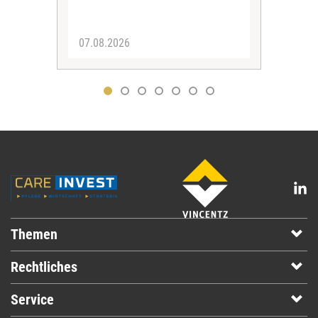
07.08.2026
07.
Themen
Rechtliches
Service