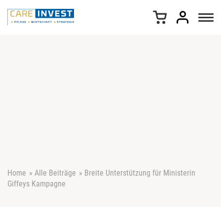
Z
u
m
I
n
h
a
l
t
s
p
r
i
n
g
e
Home
»
Alle Beiträge
»
Breite Unterstützung für Ministerin
n
Giffeys Kampagne