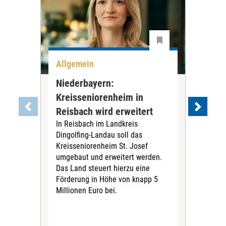
Allgemein
All
Niederbayern:
DAK
Kreisseniorenheim in
Pr
Reisbach wird erweitert
Ko
In Reisbach im Landkreis
Die
Dingolfing-Landau soll das
Gesu
Kreisseniorenheim St. Josef
Jah
umgebaut und erweitert werden.
Alle
Das Land steuert hierzu eine
Kra
Förderung in Höhe von knapp 5
Kass
Millionen Euro bei.
insg
Euro