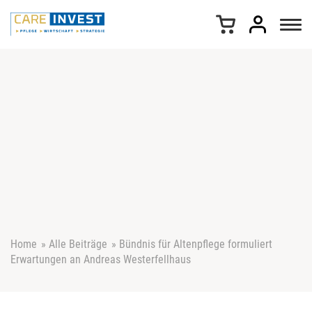
Z
u
m
I
n
h
a
l
t
s
p
r
i
n
g
e
Home
»
Alle Beiträge
»
Bündnis für Altenpflege formuliert
n
Erwartungen an Andreas Westerfellhaus