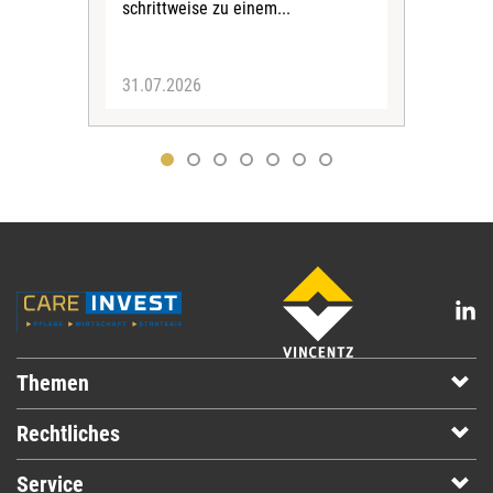
Verf
schrittweise zu einem...
31.07.2026
30.
Themen
Rechtliches
Service