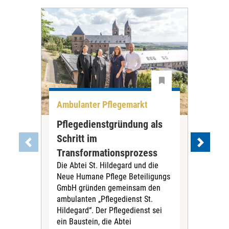
Ambulanter Pflegemarkt
Unt
Pflegedienstgründung als
AWO
Schritt im
Eig
Der 
Transformationsprozess
Krei
Die Abtei St. Hildegard und die
Biel
Neue Humane Pflege Beteiligungs
Amts
GmbH gründen gemeinsam den
Dur
ambulanten „Pflegedienst St.
Eig
Hildegard“. Der Pflegedienst sei
bean
ein Baustein, die Abtei