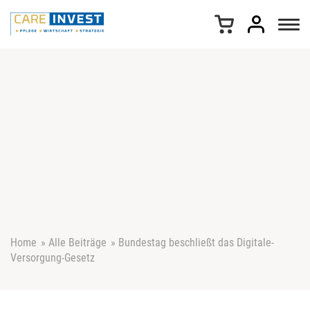
Z
u
m
I
n
h
a
l
t
s
p
r
i
n
g
e
Home
»
Alle Beiträge
»
Bundestag beschließt das Digitale-
n
Versorgung-Gesetz