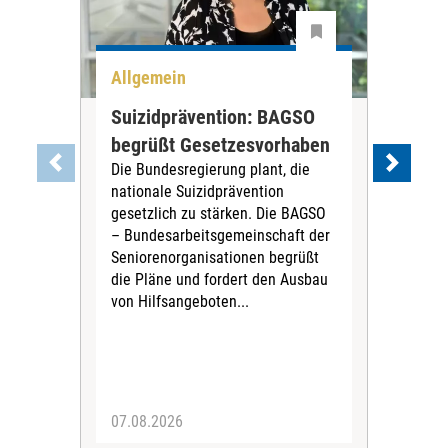
Allgemein
All
Suizidprävention: BAGSO
Deb
begrüßt Gesetzesvorhaben
Dia
Die Bundesregierung plant, die
Ste
nationale Suizidprävention
„Ein
gesetzlich zu stärken. Die BAGSO
zum 
– Bundesarbeitsgemeinschaft der
Fac
Seniorenorganisationen begrüßt
soz
die Pläne und fordert den Ausbau
Wehr
von Hilfsangeboten...
Sabi
der 
07.08.2026
07.