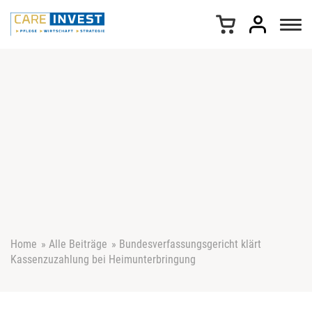
Z
u
m
I
n
h
a
l
t
s
p
r
i
n
g
e
Home
»
Alle Beiträge
»
Bundesverfassungsgericht klärt
n
Kassenzuzahlung bei Heimunterbringung