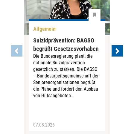
Allgemein
Ma
Suizidprävention: BAGSO
Al
begrüßt Gesetzesvorhaben
Neu
Die Bundesregierung plant, die
Ins
nationale Suizidprävention
bes
gesetzlich zu stärken. Die BAGSO
Das
– Bundesarbeitsgemeinschaft der
am 1
Seniorenorganisationen begrüßt
Ins
die Pläne und fordert den Ausbau
Ver
von Hilfsangeboten...
Neu
Rech
von 
07.08.2026
20.