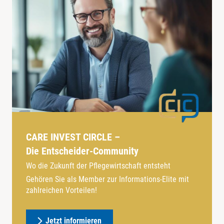
CARE INVEST CIRCLE –
Die Entscheider-Community
Wo die Zukunft der Pflegewirtschaft entsteht
Gehören Sie als Member zur Informations-Elite mit
zahlreichen Vorteilen!
Jetzt informieren