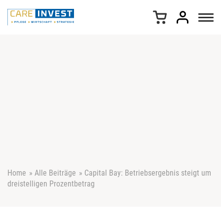
Z
u
m
I
n
h
a
l
t
s
p
r
i
n
g
e
Home
»
Alle Beiträge
»
Capital Bay: Betriebsergebnis steigt um
n
dreistelligen Prozentbetrag