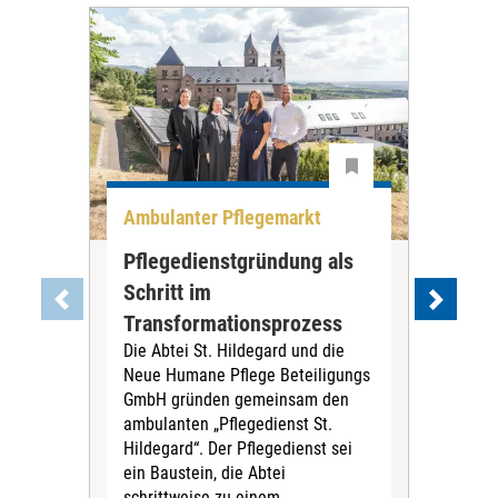
Ambulanter Pflegemarkt
Unt
Pflegedienstgründung als
AWO
Schritt im
Eig
Der 
Transformationsprozess
Krei
Die Abtei St. Hildegard und die
Biel
Neue Humane Pflege Beteiligungs
Amts
GmbH gründen gemeinsam den
Dur
ambulanten „Pflegedienst St.
Eig
Hildegard“. Der Pflegedienst sei
bean
ein Baustein, die Abtei
Verf
schrittweise zu einem...