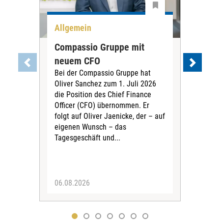
Allgemein
All
Compassio Gruppe mit
Car
neuem CFO
Vor
Bei der Compassio Gruppe hat
ger
Oliver Sanchez zum 1. Juli 2026
Der 
die Position des Chief Finance
Nac
Officer (CFO) übernommen. Er
202
folgt auf Oliver Jaenicke, der – auf
Vors
eigenen Wunsch – das
Ste
Tagesgeschäft und...
den 
Vors
06.08.2026
05.