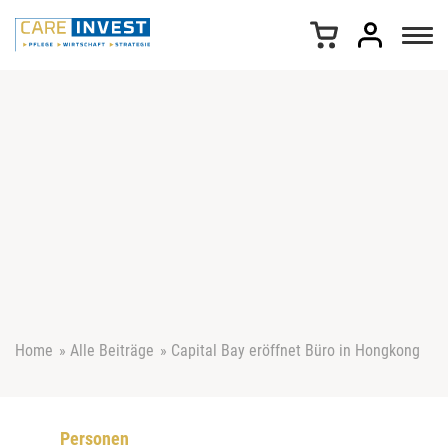
Z
u
m
I
n
h
a
l
t
s
p
r
i
n
g
e
Home
»
Alle Beiträge
»
Capital Bay eröffnet Büro in Hongkong
n
Personen