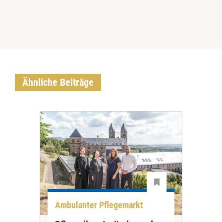
Ähnliche Beiträge
Ambulanter Pflegemarkt
Unt