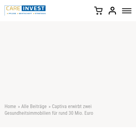
Z
u
m
I
n
h
a
l
t
s
p
r
i
n
g
e
Home
»
Alle Beiträge
»
Captiva erwirbt zwei
n
Gesundheitsimmobilien für rund 30 Mio. Euro