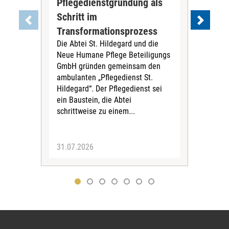
Pflegedienstgründung als
AWO
Schritt im
Eig
Der 
Transformationsprozess
Krei
Die Abtei St. Hildegard und die
Biel
Neue Humane Pflege Beteiligungs
Amts
GmbH gründen gemeinsam den
Dur
ambulanten „Pflegedienst St.
Eig
Hildegard“. Der Pflegedienst sei
bean
ein Baustein, die Abtei
Verf
schrittweise zu einem...
31.07.2026
30.