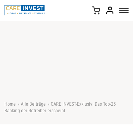
Z
u
m
I
n
h
a
l
t
s
p
r
i
n
g
e
Home
»
Alle Beiträge
»
CARE INVEST-Exklusiv: Das Top-25
n
Ranking der Betreiber erscheint