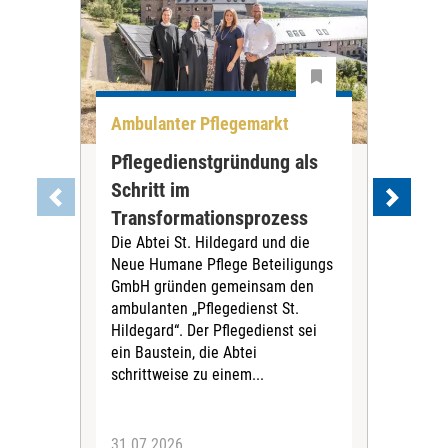
Ambulanter Pflegemarkt
Unt
Pflegedienstgründung als
AWO
Schritt im
Eig
Der 
Transformationsprozess
Krei
Die Abtei St. Hildegard und die
Biel
Neue Humane Pflege Beteiligungs
Amts
GmbH gründen gemeinsam den
Dur
ambulanten „Pflegedienst St.
Eig
Hildegard“. Der Pflegedienst sei
bean
ein Baustein, die Abtei
Verf
schrittweise zu einem...
31.07.2026
30.