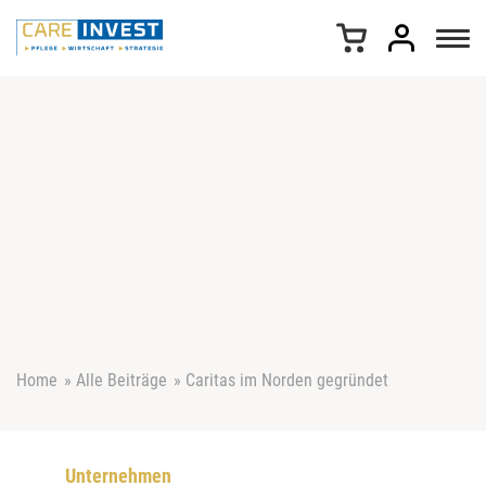
Z
u
m
I
n
h
a
l
t
s
p
r
i
n
g
e
Home
»
Alle Beiträge
»
Caritas im Norden gegründet
n
Unternehmen