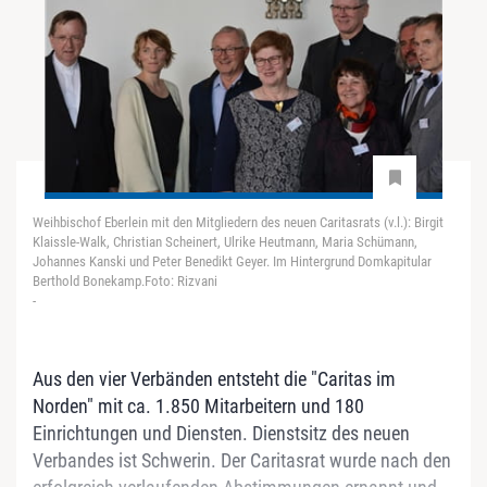
Weihbischof Eberlein mit den Mitgliedern des neuen Caritasrats (v.l.): Birgit
Klaissle-Walk, Christian Scheinert, Ulrike Heutmann, Maria Schümann,
Johannes Kanski und Peter Benedikt Geyer. Im Hintergrund Domkapitular
Berthold Bonekamp.Foto: Rizvani
-
Aus den vier Verbänden entsteht die "Caritas im
Norden" mit ca. 1.850 Mitarbeitern und 180
Einrichtungen und Diensten. Dienstsitz des neuen
Verbandes ist Schwerin. Der Caritasrat wurde nach den