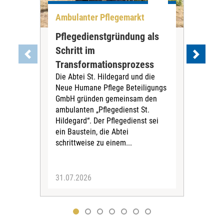
Ambulanter Pflegemarkt
Unt
Pflegedienstgründung als
AWO
Schritt im
Eig
Der 
Transformationsprozess
Krei
Die Abtei St. Hildegard und die
Biel
Neue Humane Pflege Beteiligungs
Amts
GmbH gründen gemeinsam den
Dur
ambulanten „Pflegedienst St.
Eig
Hildegard“. Der Pflegedienst sei
bean
ein Baustein, die Abtei
Verf
schrittweise zu einem...
31.07.2026
30.