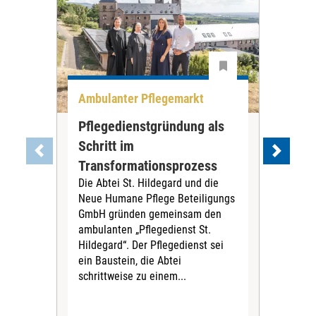
Ambulanter Pflegemarkt
Unt
Pflegedienstgründung als
AWO
Schritt im
Eig
Der 
Transformationsprozess
Krei
Die Abtei St. Hildegard und die
Biel
Neue Humane Pflege Beteiligungs
Amts
GmbH gründen gemeinsam den
Dur
ambulanten „Pflegedienst St.
Eig
Hildegard“. Der Pflegedienst sei
bean
ein Baustein, die Abtei
Verf
schrittweise zu einem...