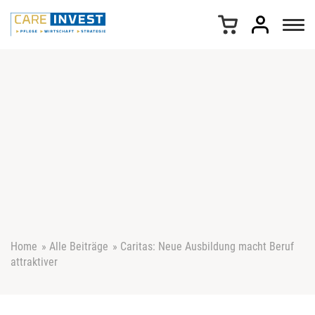
Z
u
m
I
n
h
a
l
t
s
p
r
i
n
g
e
Home
»
Alle Beiträge
»
Caritas: Neue Ausbildung macht Beruf
n
attraktiver