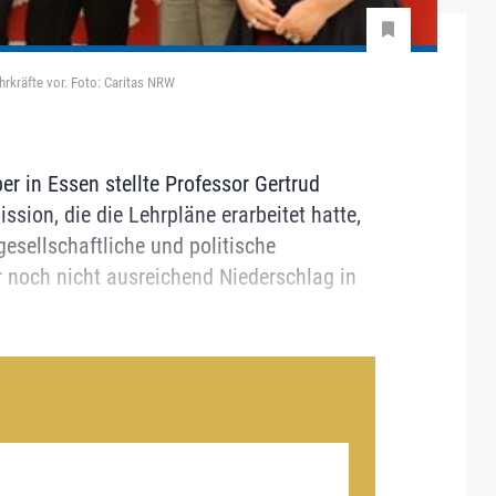
rkräfte vor. Foto: Caritas NRW
r in Essen stellte Professor Gertrud
sion, die die Lehrpläne erarbeitet hatte,
esellschaftliche und politische
r noch nicht ausreichend Niederschlag in