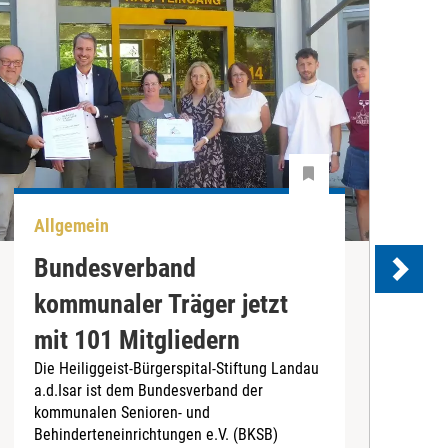
Allgemein
U
Bundesverband
kommunaler Träger jetzt
e
mit 101 Mitgliedern
Die Heiliggeist-Bürgerspital-Stiftung Landau
D
a.d.Isar ist dem Bundesverband der
C
kommunalen Senioren- und
T
Behinderteneinrichtungen e.V. (BKSB)
„