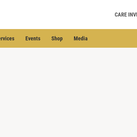
CARE INV
rvices
Events
Shop
Media