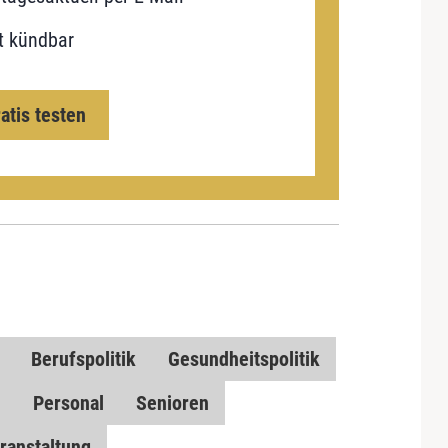
t kündbar
ratis testen
Berufspolitik
Gesundheitspolitik
n
Personal
Senioren
ranstaltung