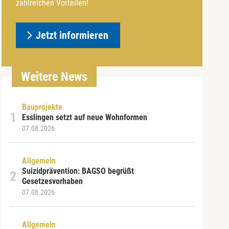
zahlreichen Vorteilen!
Jetzt informieren
Weitere News
Bauprojekte
Esslingen setzt auf neue Wohnformen
07.08.2026
Allgemein
Suizidprävention: BAGSO begrüßt
Gesetzesvorhaben
07.08.2026
Allgemein