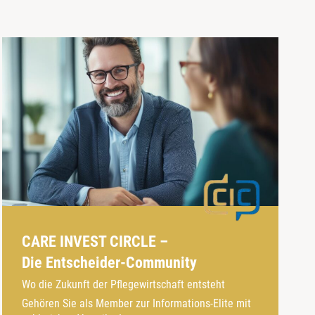
CARE INVEST CIRCLE –
Die Entscheider-Community
Wo die Zukunft der Pflegewirtschaft entsteht
Gehören Sie als Member zur Informations-Elite mit