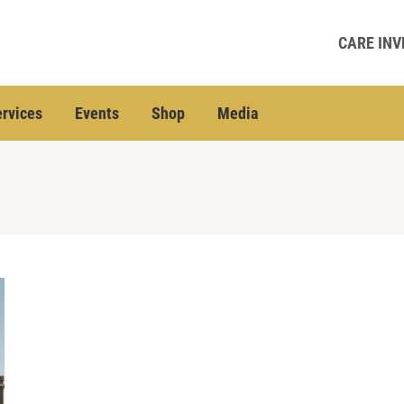
CARE INV
rvices
Events
Shop
Media