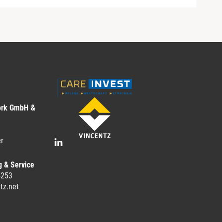
ork GmbH &
r
g & Service
-253
tz.net