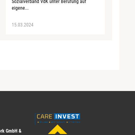
Sozialverband VdK unter Berufung auf
eigene...
15.03.2024
ork GmbH &