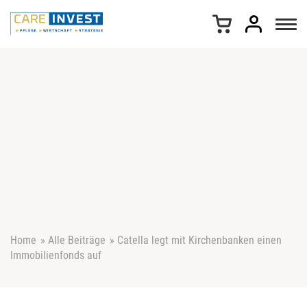
Z
u
m
I
n
h
a
l
t
s
p
r
i
n
g
e
Home
»
Alle Beiträge
»
Catella legt mit Kirchenbanken einen
n
Immobilienfonds auf