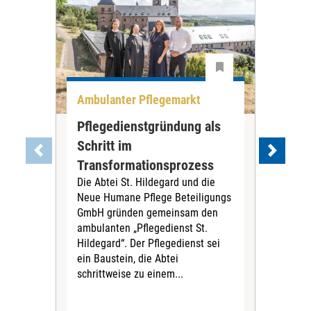
Ambulanter Pflegemarkt
Unt
Pflegedienstgründung als
AWO
Schritt im
Eig
Der 
Transformationsprozess
Krei
Die Abtei St. Hildegard und die
Biel
Neue Humane Pflege Beteiligungs
Amts
GmbH gründen gemeinsam den
Dur
ambulanten „Pflegedienst St.
Eig
Hildegard“. Der Pflegedienst sei
bean
ein Baustein, die Abtei
Verf
schrittweise zu einem...