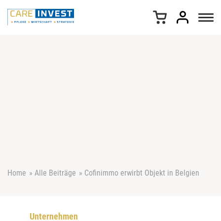
Z
u
m
I
n
h
a
l
t
s
p
r
i
n
g
e
Home
»
Alle Beiträge
»
Cofinimmo erwirbt Objekt in Belgien
n
Unternehmen