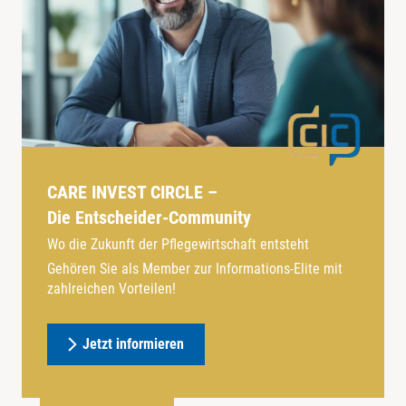
CARE INVEST CIRCLE –
Die Entscheider-Community
Wo die Zukunft der Pflegewirtschaft entsteht
Gehören Sie als Member zur Informations-Elite mit
zahlreichen Vorteilen!
Jetzt informieren