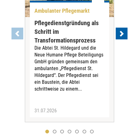
Ambulanter Pflegemarkt
Unt
Pflegedienstgründung als
AWO
Schritt im
Eig
Der 
Transformationsprozess
Krei
Die Abtei St. Hildegard und die
Biel
Neue Humane Pflege Beteiligungs
Amts
GmbH gründen gemeinsam den
Dur
ambulanten „Pflegedienst St.
Eig
Hildegard“. Der Pflegedienst sei
bean
ein Baustein, die Abtei
Verf
schrittweise zu einem...
31.07.2026
30.