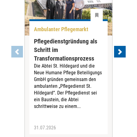
Ambulanter Pflegemarkt
Unt
Pflegedienstgründung als
AWO
Schritt im
Eig
Der 
Transformationsprozess
Krei
Die Abtei St. Hildegard und die
Biel
Neue Humane Pflege Beteiligungs
Amts
GmbH gründen gemeinsam den
Dur
ambulanten „Pflegedienst St.
Eig
Hildegard“. Der Pflegedienst sei
bean
ein Baustein, die Abtei
Verf
schrittweise zu einem...
31.07.2026
30.