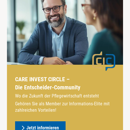
CARE INVEST CIRCLE –
Die Entscheider-Community
Wo die Zukunft der Pflegewirtschaft entsteht
Gehören Sie als Member zur Informations-Elite mit
zahlreichen Vorteilen!
Jetzt informieren