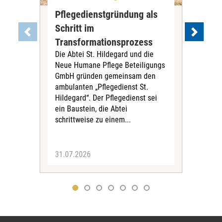
Pflegedienstgründung als
AWO
Schritt im
Eig
Der 
Transformationsprozess
Krei
Die Abtei St. Hildegard und die
Biel
Neue Humane Pflege Beteiligungs
Amts
GmbH gründen gemeinsam den
Dur
ambulanten „Pflegedienst St.
Eig
Hildegard“. Der Pflegedienst sei
bean
ein Baustein, die Abtei
Verf
schrittweise zu einem...
31.07.2026
30.