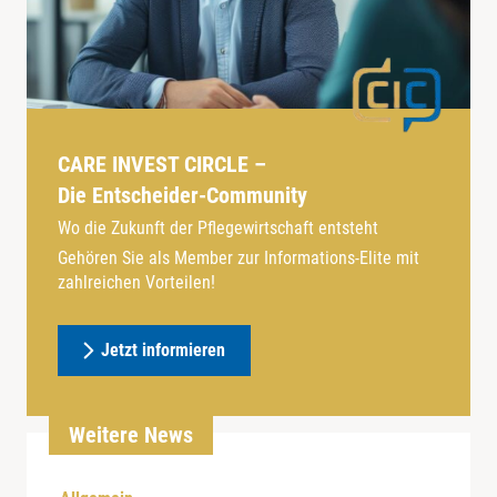
CARE INVEST CIRCLE –
Die Entscheider-Community
Wo die Zukunft der Pflegewirtschaft entsteht
Gehören Sie als Member zur Informations-Elite mit
zahlreichen Vorteilen!
Jetzt informieren
Weitere News