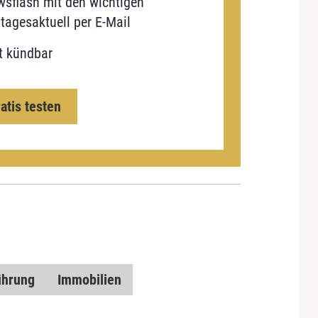
sflash mit den wichtigen
tagesaktuell per E-Mail
t kündbar
ratis testen
ührung
Immobilien