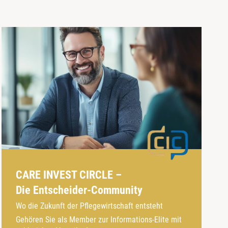
CARE INVEST CIRCLE –
Die Entscheider-Community
Wo die Zukunft der Pflegewirtschaft entsteht
Gehören Sie als Member zur Informations-Elite mit