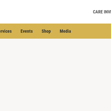
CARE INV
rvices
Events
Shop
Media