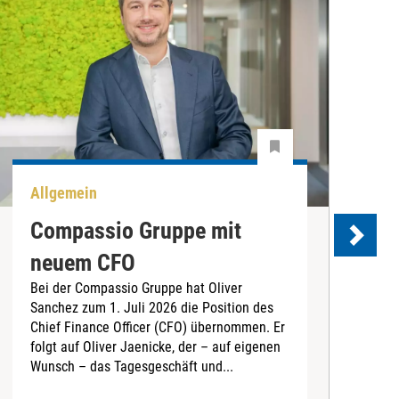
Allgemein
A
Compassio Gruppe mit
neuem CFO
Bei der Compassio Gruppe hat Oliver
Sanchez zum 1. Juli 2026 die Position des
D
Chief Finance Officer (CFO) übernommen. Er
v
folgt auf Oliver Jaenicke, der – auf eigenen
s
Wunsch – das Tagesgeschäft und...
B
e