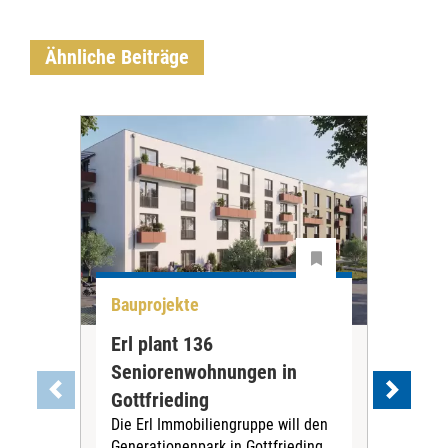
Ähnliche Beiträge
Bauprojekte
Bau
Erl plant 136
Ess
Seniorenwohnungen in
Wo
Die 
Gottfrieding
das 
Die Erl Immobiliengruppe will den
Men
Generationenpark in Gottfrieding