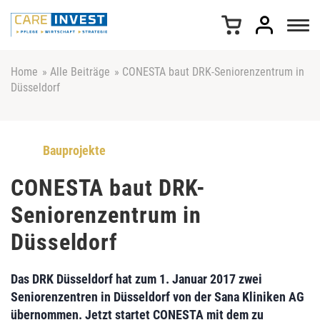
Z
u
m
I
n
Home
»
Alle Beiträge
»
CONESTA baut DRK-Seniorenzentrum in
h
Düsseldorf
a
l
t
s
Bauprojekte
p
r
CONESTA baut DRK-
i
Seniorenzentrum in
n
g
Düsseldorf
e
n
Das
DRK Düsseldorf
hat zum 1. Januar 2017 zwei
Seniorenzentren in Düsseldorf von der
Sana Kliniken AG
übernommen. Jetzt startet
CONESTA
mit dem zu