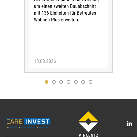
dab
um einen zweiten Bauabschnitt
Woh
mit 136 Einheiten für Betreutes
an z
Wohnen Plus erweitern.
10.08.2026
07.