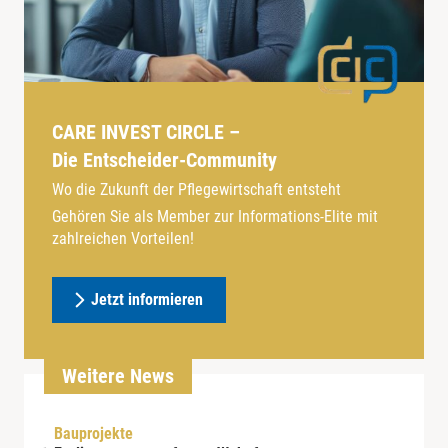
CARE INVEST CIRCLE –
Die Entscheider-Community
Wo die Zukunft der Pflegewirtschaft entsteht
Gehören Sie als Member zur Informations-Elite mit
zahlreichen Vorteilen!
Jetzt informieren
Weitere News
Bauprojekte