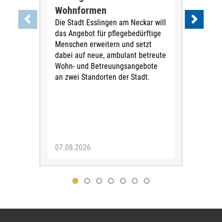
Wohnformen
Cur
Die Stadt Esslingen am Neckar will
Pe
das Angebot für pflegebedürftige
Der 
Menschen erweitern und setzt
im 
dabei auf neue, ambulant betreute
neu
Wohn- und Betreuungsangebote
wird
an zwei Standorten der Stadt.
Com
07.08.2026
04.