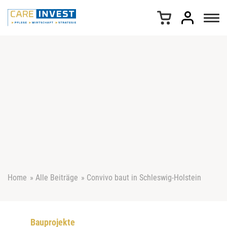
Z
u
m
I
n
h
a
l
t
s
p
r
i
n
g
e
Home
»
Alle Beiträge
»
Convivo baut in Schleswig-Holstein
n
Bauprojekte