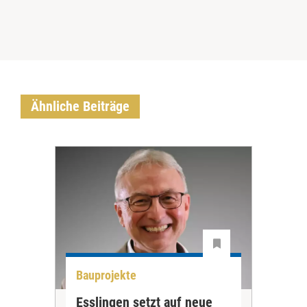
Ähnliche Beiträge
Bauprojekte
Bau
Esslingen setzt auf neue
Neu